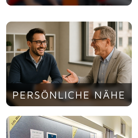
Vom persönlichen Gespräch über
Abteilungsmeetings bis hin zur
Betriebsversammlung werden
regelmäßig Besprechungen
durchgeführt, damit alle Beschäftigten
über aktuelle Geschehnisse und weitere
Planungen informiert sind.
PERSÖNLICHE NÄHE
In regelmäßigen bzw. bei Bedarf
stattfindenden Mitarbeitergesprächen
äußern die Angestellten gegenüber den
Vorgesetzten ihre individuellen