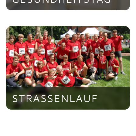
Einmal jährlich gibt es einen CONTAG-
Gesundheitstag an dem mit einem
bestimmten Fokus allen Mitarbeitern
das Thema Gesundheit näher gebracht
wird. Hierbei kommt natürlich auch der
Spaß nicht zu kurz, wenn zum Beispiel
jeder, der durchs Atrium läuft, dies im
Zehengang absolviert.
STRASSENLAUF
Mitarbeiter von CONTAG nehmen
regelmäßig als Team an öffentlichen
Lauf-Wettbewerben und auch am
beliebten Berlin-Marathon teil.