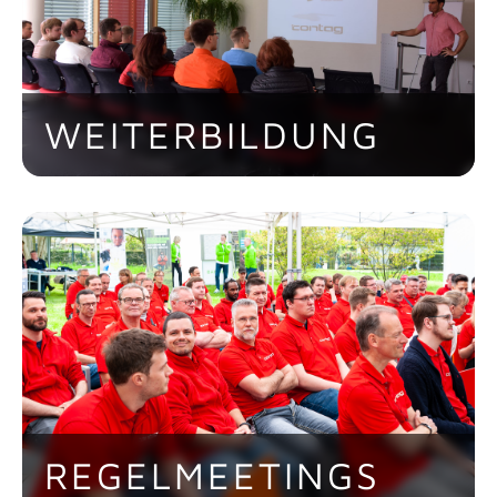
WEITERBILDUNG
Jeder Mitarbeiter kann seine
Schulungswünsche im Intranet
eintragen. Daraus resultierend werden
von den Abteilungsleitern und der
Personalabteilung Weiterbildungspläne
erstellt und Schulungsmaßnahmen
durchgeführt.
REGELMEETINGS