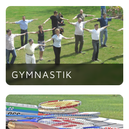
Anlage und Tischtennisplatte laden
Mitarbeiter und Angehörige zu
regelmässig stattfindenden Spielen und
spannenden Contests ein.
GYMNASTIK
Zweimal pro Woche finden am
Arbeitsplatz oder bei schönem Wetter
auch im Freien Gymnastikübungen
statt, die zur allgemeinen Fitness der
Mitarbeiter beitragen. In bestimmten
Abständen werden auch Übungen zur