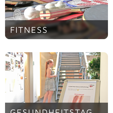
Tiefenentspannung angeboten.
FITNESS
Rund um die Uhr steht unseren
Mitarbeitern ein eigens eingerichteter
Fitness-Raum für sportliche Aktivitäten
zur Verfügung. Mitarbeiter können sich
zum Fitness in den Pausen oder nach
Feierabend treffen und sportlich
betätigen - verschiedene Geräte und
Hilfsmittel sorgen für Abwechslung.
GESUNDHEITSTAG