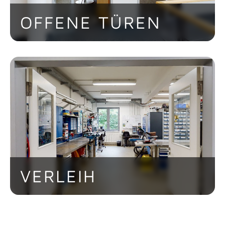
OFFENE TÜREN
Die Türen vom Vorstandsvorsitzenden
und seinen Führungskräften stehen für
die Mitarbeiter jederzeit offen. Der
Austausch unter den Abteilungen wird
durch regelmäßige Meetings oder
anderweitige Veranstaltungen gefördert.
VERLEIH
Ob große Party, Umzug oder
Reparaturen. Bei CONTAG könnt ihr
euch alle wichtigen Materialien