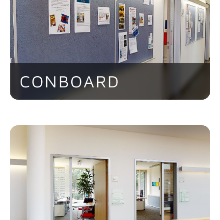
Arbeitswünsche. Im Fokus steht dabei
die Suche von Lösungswegen für einen
optimalen gegenseitigen Nutzen.
CONBOARD
Hier erfährt man etwas über
Kundenbesuche, wichtige Termine,
Pressemeldungen, Kennzahlen aus dem
Verkauf und Marketing. Aber auch
Witze haben dort ihren Platz ;)