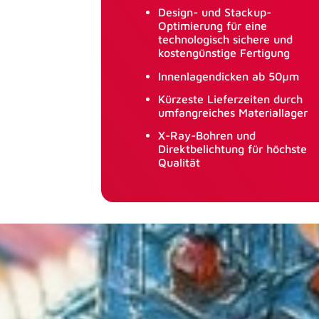
Design- und Stackup-
Optimierung für eine
technologisch sichere und
kostengünstige Fertigung
Innenlagendicken ab 50µm
Kürzeste Lieferzeiten durch
umfangreiches Materiallager
X-Ray-Bohren und
Direktbelichtung für höchste
Qualität