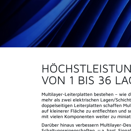
HÖCHSTLEISTU
VON 1 BIS 36 L
Multilayer-Leiterplatten bestehen – wie
mehr als zwei elektrischen Lagen/Schicht
doppelseitigen Leiterplatten schaffen Mul
auf kleinerer Fläche zu entflechten und
mit vielen Komponenten weiter zu miniat
Darüber hinaus verbessern Multilayer-Des
Schaltungseigenschaften, u.a. bzgl. Signa