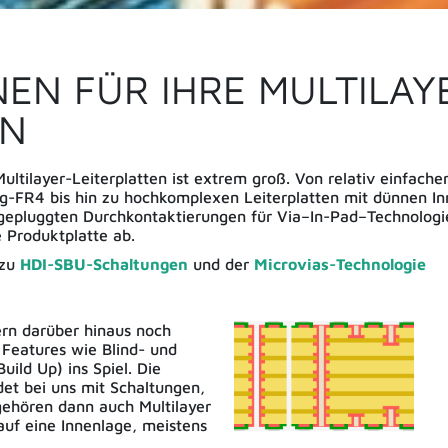
NEN FÜR IHRE MULTILAY
EN
ultilayer-Leiterplatten ist extrem groß. Von relativ einfach
Tg-FR4 bis hin zu hochkomplexen Leiterplatten mit dünnen In
 gepluggten Durchkontaktierungen für Via–In-Pad–Technologie
 Produktplatte ab.
 zu
HDI-SBU-Schaltungen
und der
Microvias-Technologie
rn darüber hinaus noch
Features wie Blind- und
uild Up) ins Spiel. Die
det bei uns mit Schaltungen,
gehören dann auch Multilayer
auf eine Innenlage, meistens