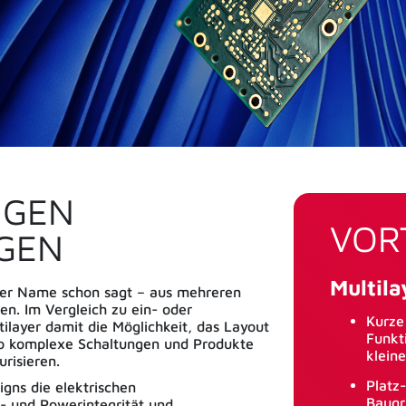
NGEN
VOR
AGEN
Multila
 der Name schon sagt – aus mehreren
en. Im Vergleich zu ein- oder
Kurze
tilayer damit die Möglichkeit, das Layout
Funkt
 so komplexe Schaltungen und Produkte
klein
urisieren.
Platz
igns die elektrischen
Baugr
l- und Powerintegrität und