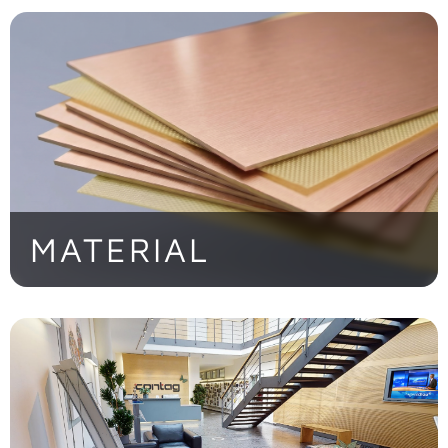
Raum durch präzise Microvia-Technologie
> Jetzt entdecken!
MATERIAL
Von Standard-FR4 bis zu High-End-
Substraten für extreme Anforderungen
> Jetzt entdecken!