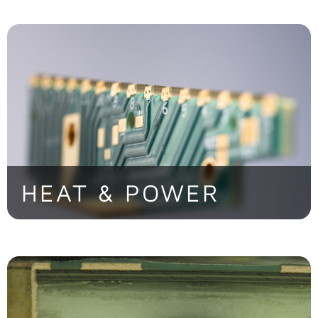
kontrollierte Impedanzen für High‑Speed‑
und Hochfrequenz‑Anwendungen
> Jetzt entdecken
HEAT & POWER
Thermomanagement für
Leistungselektronik mit intelligenten
Entwärmungskonzepte für hohe
Stromstärken