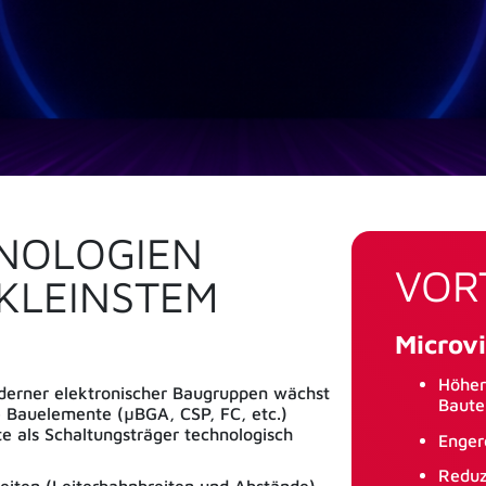
NOLOGIEN
VOR
 KLEINSTEM
Microv
Höher
derner elektronischer Baugruppen wächst
Baute
e Bauelemente (µBGA, CSP, FC, etc.)
te als Schaltungsträger technologisch
Enger
Reduz