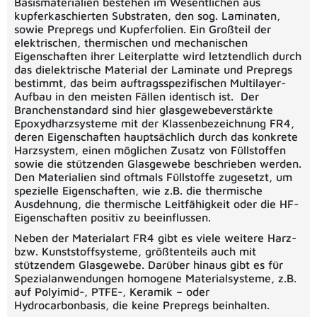
Basismaterialien bestehen im Wesentlichen aus
kupferkaschierten Substraten, den sog. Laminaten,
sowie Prepregs und Kupferfolien. Ein Großteil der
elektrischen, thermischen und mechanischen
Eigenschaften ihrer Leiterplatte wird letztendlich durch
das dielektrische Material der Laminate und Prepregs
bestimmt, das beim auftragsspezifischen Multilayer-
Aufbau in den meisten Fällen identisch ist. Der
Branchenstandard sind hier glasgewebeverstärkte
Epoxydharzsysteme mit der Klassenbezeichnung FR4,
deren Eigenschaften hauptsächlich durch das konkrete
Harzsystem, einen möglichen Zusatz von Füllstoffen
sowie die stützenden Glasgewebe beschrieben werden.
Den Materialien sind oftmals Füllstoffe zugesetzt, um
spezielle Eigenschaften, wie z.B. die thermische
Ausdehnung, die thermische Leitfähigkeit oder die HF-
Eigenschaften positiv zu beeinflussen.
Neben der Materialart FR4 gibt es viele weitere Harz-
bzw. Kunststoffsysteme, größtenteils auch mit
stützendem Glasgewebe. Darüber hinaus gibt es für
Spezialanwendungen homogene Materialsysteme, z.B.
auf Polyimid-, PTFE-, Keramik – oder
Hydrocarbonbasis, die keine Prepregs beinhalten.