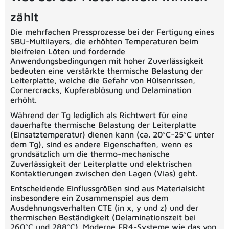
zählt
Die mehrfachen Pressprozesse bei der Fertigung eines
SBU-Multilayers, die erhöhten Temperaturen beim
bleifreien Löten und fordernde
Anwendungsbedingungen mit hoher Zuverlässigkeit
bedeuten eine verstärkte thermische Belastung der
Leiterplatte, welche die Gefahr von Hülsenrissen,
Cornercracks, Kupferablösung und Delamination
erhöht.
Während der Tg lediglich als Richtwert für eine
dauerhafte thermische Belastung der Leiterplatte
(Einsatztemperatur) dienen kann (ca. 20°C-25°C unter
dem Tg), sind es andere Eigenschaften, wenn es
grundsätzlich um die thermo-mechanische
Zuverlässigkeit der Leiterplatte und elektrischen
Kontaktierungen zwischen den Lagen (Vias) geht.
Entscheidende Einflussgrößen sind aus Materialsicht
insbesondere ein Zusammenspiel aus dem
Ausdehnungsverhalten CTE (in x, y und z) und der
thermischen Beständigkeit (Delaminationszeit bei
260°C und 288°C). Moderne FR4-Systeme wie das von