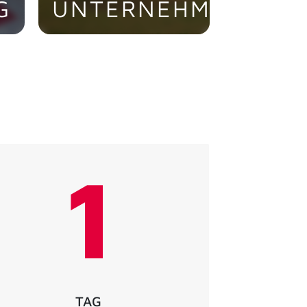
G
UNTERNEHMEN
Die familiengeführte
CONTAG AG ist eine
der führenden
europäischen
Produktionsbetriebe.
> Jetzt entdecken!
1
TAG