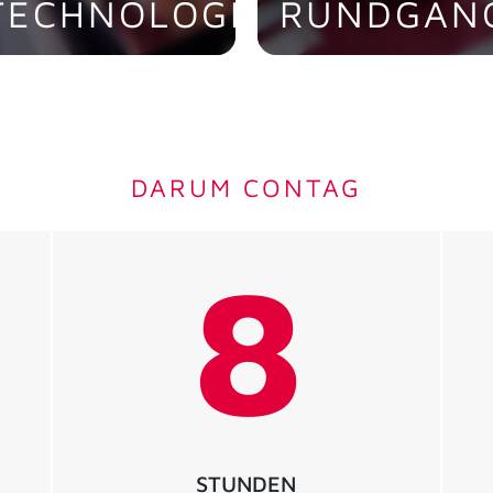
TECHNOLOGIEN
RUNDGAN
as gebündelte Know-
Entdecken Sie die
ow.
CONTAG AG im
virtuellen Rundgang.
DARUM CONTAG
 Jetzt entdecken!
> Jetzt besichtigen!
8
STUNDEN