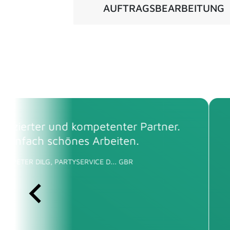
AUFTRAGSBEARBEITUNG
immer eine Freude, mit der Contag AG
ammenzuarbeiten. Sie sind stets
ionell und zuverlässig und gehen auf
e Bedürfnisse ein. Wir schätzen die
ative und offene Art, in der sie mit
sammenarbeiten [...] Wir freuen uns
e weitere Zusammenarbeit und sind
r für die gute Geschäftsbeziehung,