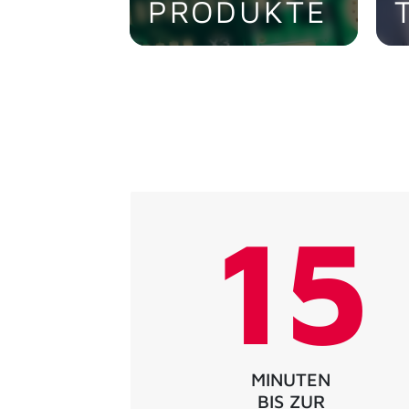
PRODUKTE
High-Tech in allen
D
Leiterplatten-Typen.
H
> Jetzt entdecken!
>
15
MINUTEN
BIS ZUR