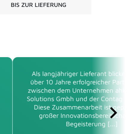
BIS ZUR LIEFERUNG
Durch die schnelle und unkompliz
Zusammenarbeit hilft uns der sch
Service der Fa. CONTAG SEHR we
Sämtliche Aufträge wurden termint
in top Qualität geliefert. Großes L
an das ganze CONTAG Team. [...] D
weiter so...