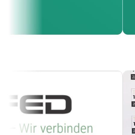
die wir aufgebaut haben. [...]
LTMEMORY GMBH