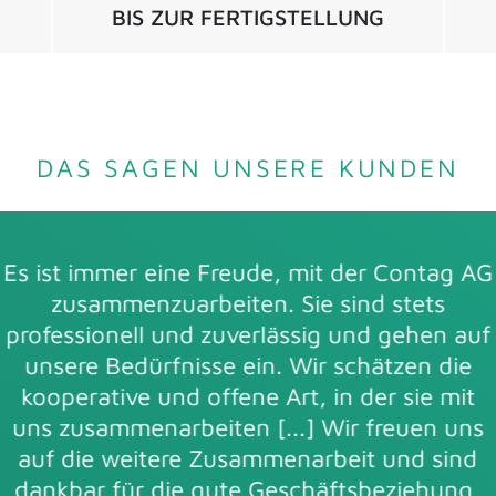
BIS ZUR FERTIGSTELLUNG
DAS SAGEN UNSERE KUNDEN
Als langjähriger Lieferant blicken wir auf
über 10 Jahre erfolgreicher Partnerschaft
zwischen dem Unternehmen ahk Service &
Solutions Gmbh und der Contag AG zurück.
Diese Zusammenarbeit ist geprägt von
großer Innovationsbereitschaft und
Begeisterung [...]