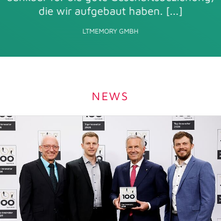
ZARAH ABENDSCHÖN-SAWALL, AHK SERVICE & SOLUTIONS GMBH
NEWS