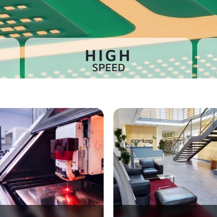
HIGH
SPEED