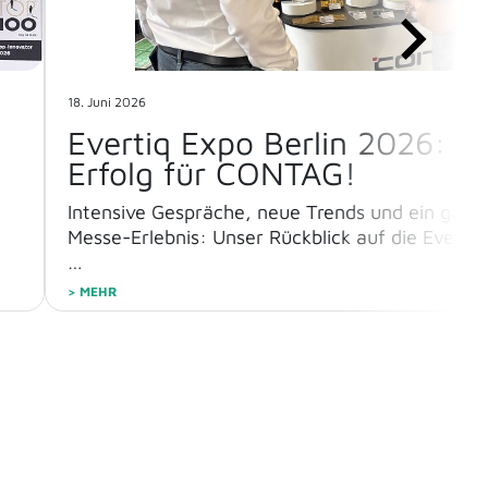
28. April 2026
r
Top 100 Innovator
Die CONTAG AG zählt zu den 100 der innovativ
mittelständischen Unternehmen Deutschlands.
es
6.
> MEHR