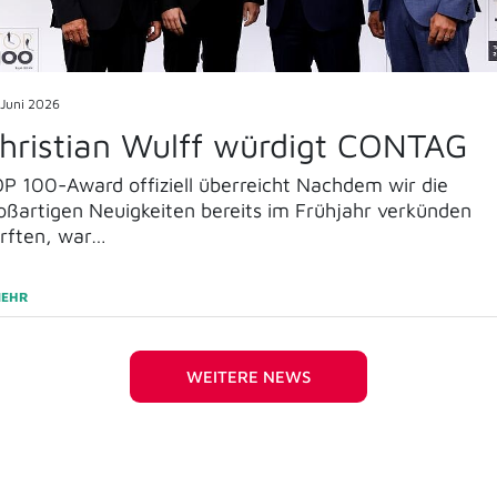
 Juni 2026
vertiq Expo Berlin 2026: Ein volle
rfolg für CONTAG!
tensive Gespräche, neue Trends und ein ganz besonder
sse-Erlebnis: Unser Rückblick auf die Evertiq Expo 202
MEHR
WEITERE NEWS