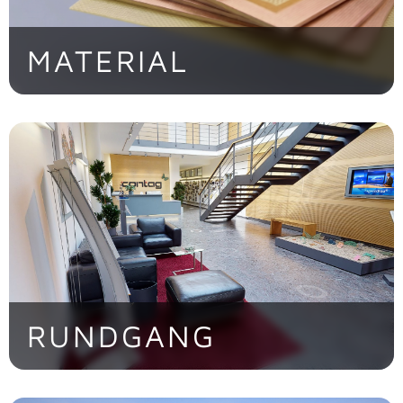
MATERIAL
Von Standard-FR4 bis zu High-End-
Substraten für extreme Anforderungen
> Jetzt entdecken!
RUNDGANG
Entdecken Sie die CONTAG AG im
virtuellen Rundgang