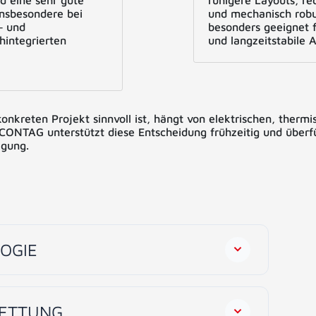
d eine sehr gute
ruhigere Layouts, re
insbesondere bei
und mechanisch rob
‑ und
besonders geeignet 
hintegrierten
und langzeitstabile
nkreten Projekt sinnvoll ist, hängt von elektrischen, therm
 CONTAG unterstützt diese Entscheidung frühzeitig und über
igung.
OGIE
BETTUNG