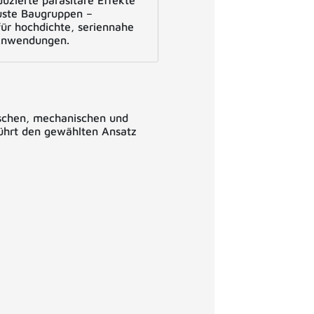
duzierte parasitäre Effekte
uste Baugruppen –
für hochdichte, seriennahe
 Anwendungen.
ischen, mechanischen und
führt den gewählten Ansatz