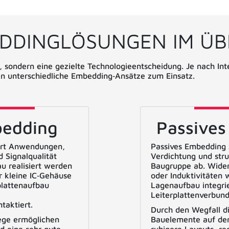
DDINGLÖSUNGEN IM ÜB
 sondern eine gezielte Technologieentscheidung. Je nach Int
 unterschiedliche Embedding‑Ansätze zum Einsatz.
bedding
Passive
ert Anwendungen,
Passives Embedding z
d Signalqualität
Verdichtung und stru
au realisiert werden
Baugruppe ab. Wide
r kleine IC‑Gehäuse
oder Induktivitäten 
plattenaufbau
Lagenaufbau integrie
Leiterplattenverbund
taktiert.
Durch den Wegfall di
ege ermöglichen
Bauelemente auf der