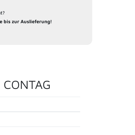
mt?
e bis zur Auslieferung!
I CONTAG