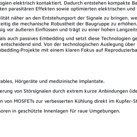
ogien elektrisch kontaktiert. Dadurch entstehen kompakte B
ten parasitären Effekten sowie optimierten elektrischen und
ität näher an den Entstehungsort der Signale zu bringen, we
eitig die mechanische Robustheit der Baugruppe zu erhöhen. 
g vor äußeren Einflüssen und trägt zu einer hohen Langzeitst
s auch passives Embedding und setzt diese Technologien gezi
 entscheidend sind. Von der technologischen Auslegung über 
mbedding‑Projekte mit einem klaren Fokus auf Reproduzierbar
bles, Hörgeräte und medizinische Implantate.
erung von Störsignalen durch extrem kurze Anbindungen (ide
n von MOSFETs zur verbesserten Kühlung direkt im Kupfer-S
soren in geschützte Innenlagen für raue Umgebungen.